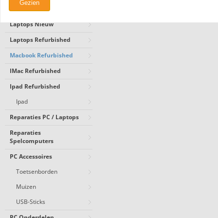
Gezien
PC Refurbished
Laptops Nieuw
Laptops Refurbished
Macbook Refurbished
IMac Refurbished
Ipad Refurbished
Ipad
Reparaties PC / Laptops
Reparaties
Spelcomputers
PC Accessoires
Toetsenborden
Muizen
USB-Sticks
PC Onderdelen