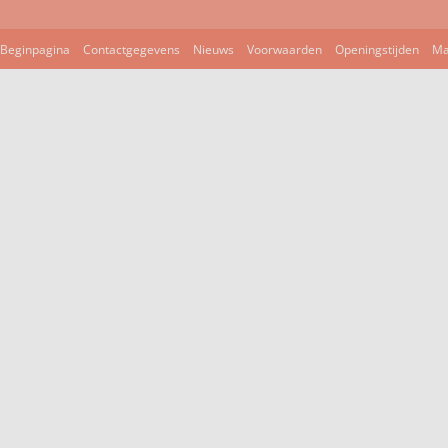
Beginpagina
Contactgegevens
Nieuws
Voorwaarden
Openingstijden
Ma